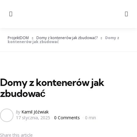
Menu
Searc
ProjektDOM
Domy z kontenerów jak zbudować?
Domy z
kontenerów jak zbudować
Domy z kontenerów jak
zbudować
Posted
by
Kamil Jóźwiak
17 stycznia, 2025
0 Comments
0 min
by
Share
this article