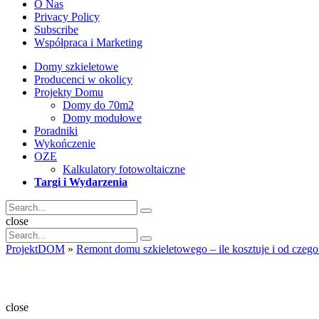
O Nas
Privacy Policy
Subscribe
Współpraca i Marketing
Domy szkieletowe
Producenci w okolicy
Projekty Domu
Domy do 70m2
Domy modułowe
Poradniki
Wykończenie
OZE
Kalkulatory fotowoltaiczne
Targi i Wydarzenia
Search
Search
for:
Search
close
Search
Search
for:
ProjektDOM
»
Remont domu szkieletowego – ile kosztuje i od czego
Projekt
dom
close