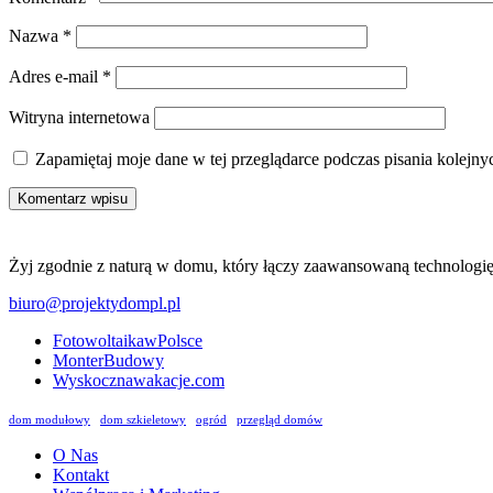
Nazwa
*
Adres e-mail
*
Witryna internetowa
Zapamiętaj moje dane w tej przeglądarce podczas pisania kolejny
Żyj zgodnie z naturą w domu, który łączy zaawansowaną technologię 
biuro@projektydompl.pl
FotowoltaikawPolsce
MonterBudowy
Wyskocznawakacje.com
dom modułowy
dom szkieletowy
ogród
przegląd domów
O Nas
Kontakt