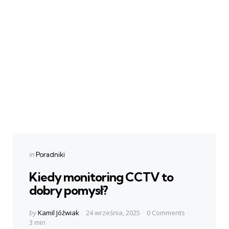
Categories
Posted
in
Poradniki
in
Kiedy monitoring CCTV to
dobry pomysł?
Posted
by
Kamil Jóźwiak
24 września, 2025
0 Comments
by
3 min