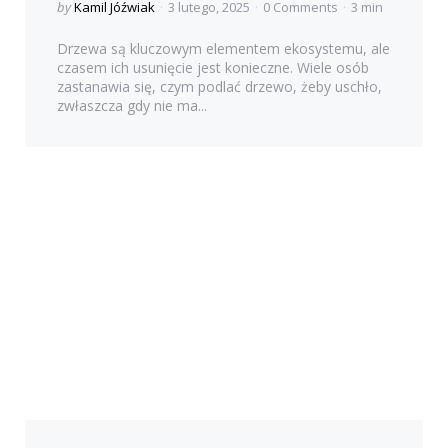
Posted
by
Kamil Jóźwiak
3 lutego, 2025
0 Comments
3 min
by
Drzewa są kluczowym elementem ekosystemu, ale
czasem ich usunięcie jest konieczne. Wiele osób
zastanawia się, czym podlać drzewo, żeby uschło,
zwłaszcza gdy nie ma...