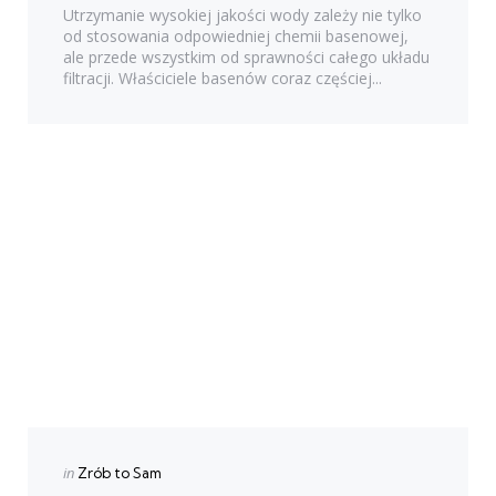
Utrzymanie wysokiej jakości wody zależy nie tylko
od stosowania odpowiedniej chemii basenowej,
ale przede wszystkim od sprawności całego układu
filtracji. Właściciele basenów coraz częściej...
Categories
Posted
in
Zrób to Sam
in