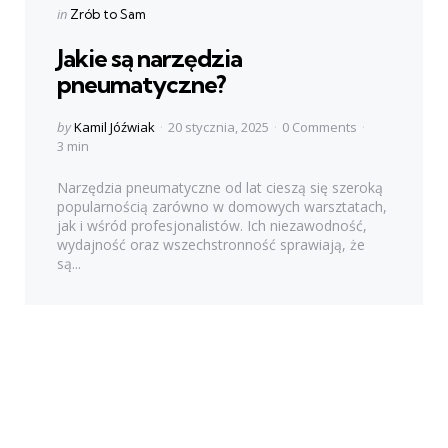
Categories
Posted
in
Zrób to Sam
in
Jakie są narzędzia
pneumatyczne?
Posted
by
Kamil Jóźwiak
20 stycznia, 2025
0 Comments
by
3 min
Narzędzia pneumatyczne od lat cieszą się szeroką
popularnością zarówno w domowych warsztatach,
jak i wśród profesjonalistów. Ich niezawodność,
wydajność oraz wszechstronność sprawiają, że
są...