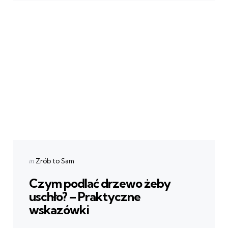
Categories
Posted
in
Zrób to Sam
in
Czym podlać drzewo żeby
uschło? – Praktyczne
wskazówki