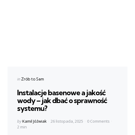
Categories
Posted
in
Zrób to Sam
in
Instalacje basenowe a jakość
wody – jak dbać o sprawność
systemu?
Posted
by
Kamil Jóźwiak
26 listopada, 2025
0 Comments
by
2 min