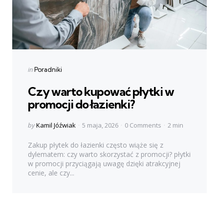
Categories
Posted
in
Poradniki
in
Czy warto kupować płytki w
promocji do łazienki?
Posted
by
Kamil Jóźwiak
5 maja, 2026
0 Comments
2 min
by
Zakup płytek do łazienki często wiąże się z
dylematem: czy warto skorzystać z promocji? płytki
w promocji przyciągają uwagę dzięki atrakcyjnej
cenie, ale czy...