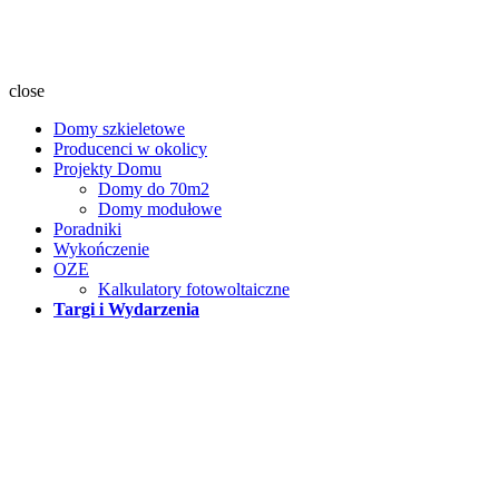
Projekt
dom
close
Domy szkieletowe
Producenci w okolicy
Projekty Domu
Domy do 70m2
Domy modułowe
Poradniki
Wykończenie
OZE
Kalkulatory fotowoltaiczne
Targi i Wydarzenia