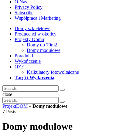
O Nas
Privacy Policy
Subscribe
Współpraca i Marketing
Domy szkieletowe
Producenci w okolicy
Projekty Domu
Domy do 70m2
Domy modułowe
Poradniki
Wykończenie
OZE
Kalkulatory fotowoltaiczne
Targi i Wydarzenia
Search
Search
for:
Search
close
Search
Search
for:
ProjektDOM
»
Domy modułowe
7 Posts
Domy modułowe