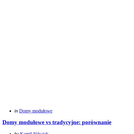
Categories
Posted
in
Domy modułowe
in
Domy modułowe vs tradycyjne: porównanie
Posted
by
Kamil Jóźwiak