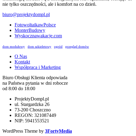
nie tylko oszczędności, ale i komfort na co dzień.
biuro@projektydompl.pl
FotowoltaikawPolsce
MonterBudowy
Wyskocznawakacje.com
dom modułowy
dom szkieletowy
ogród
przegląd domów
O Nas
Kontakt
Współpraca i Marketing
Biuro Obsługi Klienta odpowiada
na Państwa pytania w dni robocze
od 8:00 do 18:00
ProjektyDompl.pl
ul. Stargardzka 26
73-200 Choszczno
REGON: 321087449
NIP: 5941553521
WordPress Theme by
3FortyMedia