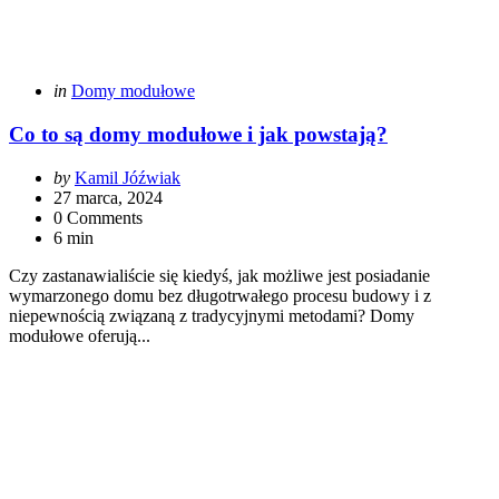
Categories
Posted
in
Domy modułowe
in
Co to są domy modułowe i jak powstają?
Posted
by
Kamil Jóźwiak
by
27 marca, 2024
0 Comments
6 min
Czy zastanawialiście się kiedyś, jak możliwe jest posiadanie
wymarzonego domu bez długotrwałego procesu budowy i z
niepewnością związaną z tradycyjnymi metodami? Domy
modułowe oferują...