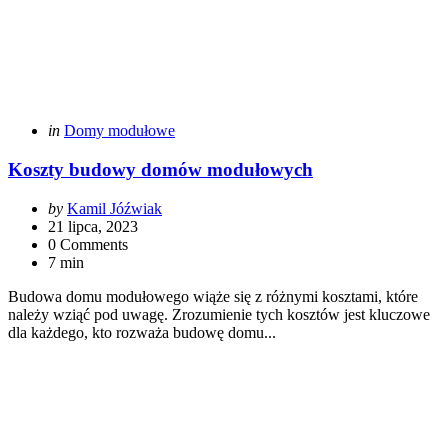
Categories
Posted
in
Domy modułowe
in
Koszty budowy domów modułowych
Posted
by
Kamil Jóźwiak
by
21 lipca, 2023
0 Comments
7 min
Budowa domu modułowego wiąże się z różnymi kosztami, które
należy wziąć pod uwagę. Zrozumienie tych kosztów jest kluczowe
dla każdego, kto rozważa budowę domu...