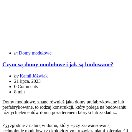
Categories
Posted
in
Domy modułowe
in
Czym są domy modułowe i jak są budowane?
Posted
by
Kamil Jóźwiak
by
21 lipca, 2023
0 Comments
8 min
Domy modułowe, znane również jako domy prefabrykowane lub
prefabrykowane, to rodzaj konstrukcji, który polega na budowaniu
różnych elementów domu poza terenem fabryki lub zakładu...
Żyj zgodnie z naturą w domu, który łączy zaawansowaną
technologię modułową z ekologicznymi rozwiązaniami, oferując Ci