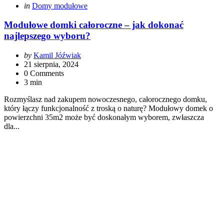
Categories
Posted
in
Domy modułowe
in
Modułowe domki całoroczne – jak dokonać
najlepszego wyboru?
Posted
by
Kamil Jóźwiak
by
21 sierpnia, 2024
0 Comments
3 min
Rozmyślasz nad zakupem nowoczesnego, całorocznego domku,
który łączy funkcjonalność z troską o naturę? Modułowy domek o
powierzchni 35m2 może być doskonałym wyborem, zwłaszcza
dla...