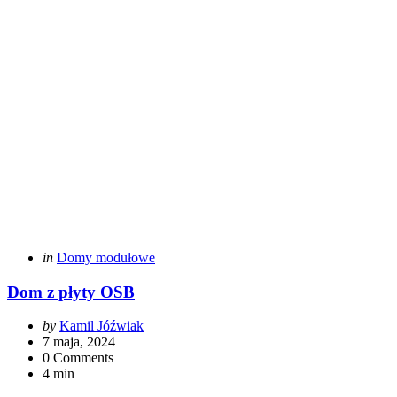
Categories
Posted
in
Domy modułowe
in
Dom z płyty OSB
Posted
by
Kamil Jóźwiak
by
7 maja, 2024
0 Comments
4 min