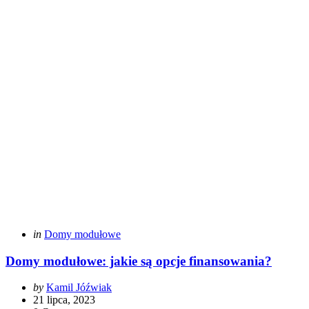
Categories
Posted
in
Domy modułowe
in
Domy modułowe: jakie są opcje finansowania?
Posted
by
Kamil Jóźwiak
by
21 lipca, 2023