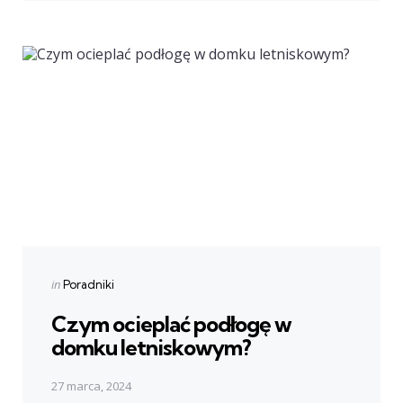
Next Post
Posted
in
Poradniki
in
Czym ocieplać podłogę w
domku letniskowym?
27 marca, 2024