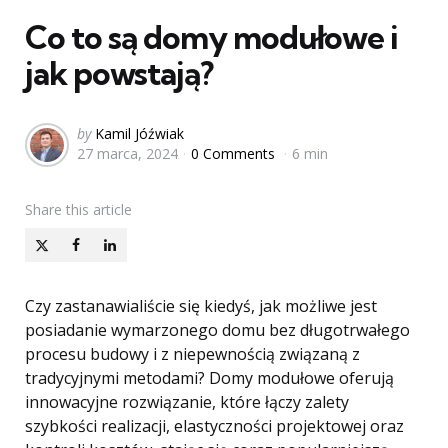
Co to są domy modułowe i
jak powstają?
Posted
by
Kamil Jóźwiak
27 marca, 2024
0 Comments
6 min
by
Share
this article
Czy zastanawialiście się kiedyś, jak możliwe jest
posiadanie wymarzonego domu bez długotrwałego
procesu budowy i z niepewnością związaną z
tradycyjnymi metodami? Domy modułowe oferują
innowacyjne rozwiązanie, które łączy zalety
szybkości realizacji, elastyczności projektowej oraz