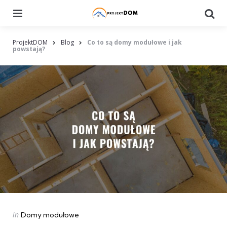
Menu
Searc
ProjektDOM
Blog
Co to są domy modułowe i jak
powstają?
Categories
Posted
in
Domy modułowe
in