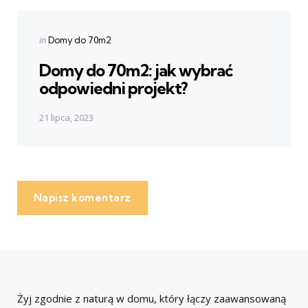
Posted
in
Domy do 70m2
in
Domy do 70m2: jak wybrać
odpowiedni projekt?
21 lipca, 2023
Napisz komentarz
Żyj zgodnie z naturą w domu, który łączy zaawansowaną