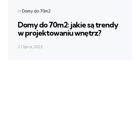
Posted
in
Domy do 70m2
in
Domy do 70m2: jakie są trendy
w projektowaniu wnętrz?
21 lipca, 2023
Next Post