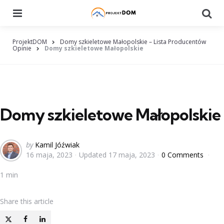
Menu
Searc
ProjektDOM
Domy szkieletowe Małopolskie – Lista Producentów
Opinie
Domy szkieletowe Małopolskie
Domy szkieletowe Małopolskie
Posted
by
Kamil Jóźwiak
16 maja, 2023
Updated
17 maja, 2023
0 Comments
by
1 min
Share
this article