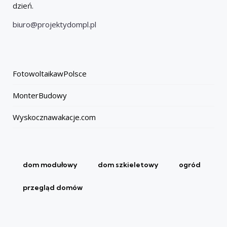
dzień.
biuro@projektydompl.pl
FotowoltaikawPolsce
MonterBudowy
Wyskocznawakacje.com
dom modułowy
dom szkieletowy
ogród
przegląd domów