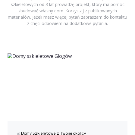
szkieletowych od 3 lat prowadzę projekt, który ma pomóc
zbudować własny dom. Korzystaj z publikowanych
materiałów. Jeżeli masz więcej pytań zapraszam do kontaktu
z chęci odpowiem na dodatkowe pytania.
Previous Post
Post
navigation
Posted
in
Domy Szkieletowe z Twojej okolicy