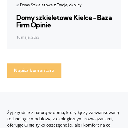
Posted
in
Domy Szkieletowe z Twojej okolicy
in
Domy szkieletowe Kielce - Baza
Firm Opinie
16 maja, 2023
Napisz komentarz
Żyj zgodnie z naturą w domu, który łączy zaawansowaną
technologię modułową z ekologicznymi rozwiązaniami,
oferując Ci nie tylko oszczędności, ale i komfort na co