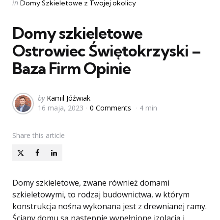
Categories
Posted
in
Domy Szkieletowe z Twojej okolicy
in
Domy szkieletowe
Ostrowiec Świętokrzyski –
Baza Firm Opinie
Posted
by
Kamil Jóźwiak
16 maja, 2023
0 Comments
4 min
by
Share
this article
Domy szkieletowe, zwane również domami
szkieletowymi, to rodzaj budownictwa, w którym
konstrukcja nośna wykonana jest z drewnianej ramy.
Ściany domu są następnie wypełnione izolacją i