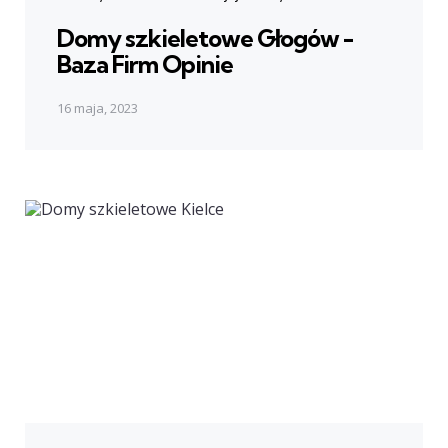
in
Domy szkieletowe Głogów -
Baza Firm Opinie
16 maja, 2023
Next Post