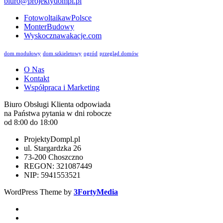
biuro@projektydompl.pl
FotowoltaikawPolsce
MonterBudowy
Wyskocznawakacje.com
dom modułowy
dom szkieletowy
ogród
przegląd domów
O Nas
Kontakt
Współpraca i Marketing
Biuro Obsługi Klienta odpowiada
na Państwa pytania w dni robocze
od 8:00 do 18:00
ProjektyDompl.pl
ul. Stargardzka 26
73-200 Choszczno
REGON: 321087449
NIP: 5941553521
WordPress Theme by
3FortyMedia