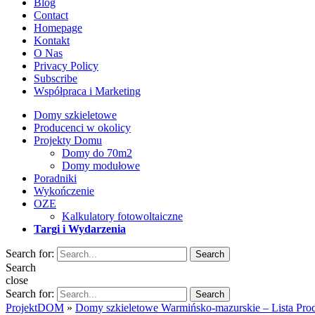
Blog
Contact
Homepage
Kontakt
O Nas
Privacy Policy
Subscribe
Współpraca i Marketing
Domy szkieletowe
Producenci w okolicy
Projekty Domu
Domy do 70m2
Domy modułowe
Poradniki
Wykończenie
OZE
Kalkulatory fotowoltaiczne
Targi i Wydarzenia
Search for:
Search
Search
close
Search for:
Search
ProjektDOM
»
Domy szkieletowe Warmińsko-mazurskie – Lista Pro