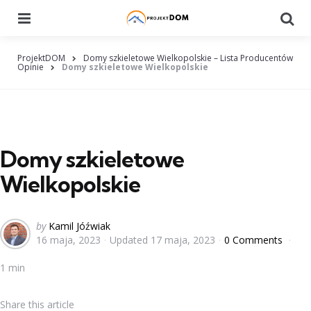
Menu
Searc
ProjektDOM
Domy szkieletowe Wielkopolskie – Lista Producentów
Opinie
Domy szkieletowe Wielkopolskie
Domy szkieletowe
Wielkopolskie
Posted
by
Kamil Jóźwiak
16 maja, 2023
Updated
17 maja, 2023
0 Comments
by
1 min
Share
this article