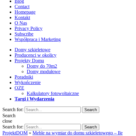
Blog
Contact
Homepage
Kontakt
O Nas
Privacy Policy
Subscribe
Współpraca i Marketing
Domy szkieletowe
Producenci w okolicy
Projekty Domu
Domy do 70m2
Domy modułowe
Poradniki
Wykończenie
OZE
Kalkulatory fotowoltaiczne
Targi i Wydarzenia
Search for:
Search
Search
close
Search for:
Search
ProjektDOM
»
Meble na wymiar do domu szkieletowego – Ile