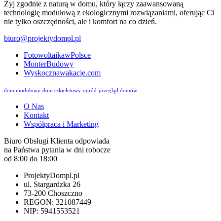
Żyj zgodnie z naturą w domu, który łączy zaawansowaną
technologię modułową z ekologicznymi rozwiązaniami, oferując Ci
nie tylko oszczędności, ale i komfort na co dzień.
biuro@projektydompl.pl
FotowoltaikawPolsce
MonterBudowy
Wyskocznawakacje.com
dom modułowy
dom szkieletowy
ogród
przegląd domów
O Nas
Kontakt
Współpraca i Marketing
Biuro Obsługi Klienta odpowiada
na Państwa pytania w dni robocze
od 8:00 do 18:00
ProjektyDompl.pl
ul. Stargardzka 26
73-200 Choszczno
REGON: 321087449
NIP: 5941553521